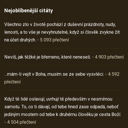
Nejoblíbenější citáty
Všechno zlo v životě pochází z duševní prázdnoty, nudy,
lenosti, a to vše je nevyhnutelné, když si člověk zvykne žít
na účet druhých.
- 5 093 přečtení
Nevíš, jak těžké je břemeno, které neneseš.
- 4 903 přečtení
…mám-li vejít v Boha, musím se ze sebe vysvléci.
- 4 592
přečtení
Když tě lidé oslavují, uvrhují tě především v nesmírnou
samotu. To, co ti dávají, od tebe hned zase odpadá, neboť
jediným mostem od tebe k druhému člověku je cesta Boží.
- 4 504 přečtení