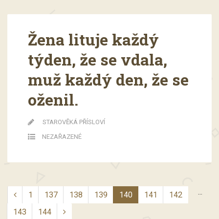
Žena lituje každý
týden, že se vdala,
muž každý den, že se
oženil.
STAROVĚKÁ PŘÍSLOVÍ
NEZAŘAZENÉ
...
1
137
138
139
140
141
142
143
144