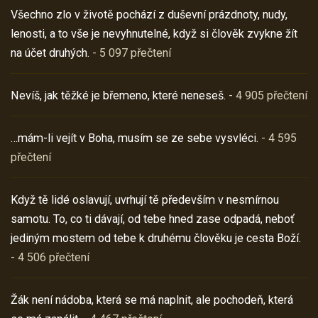
Všechno zlo v životě pochází z duševní prázdnoty, nudy,
lenosti, a to vše je nevyhnutelné, když si člověk zvykne žít
na účet druhých.
- 5 097 přečtení
Nevíš, jak těžké je břemeno, které neneseš.
- 4 905 přečtení
…mám-li vejít v Boha, musím se ze sebe vysvléci.
- 4 595
přečtení
Když tě lidé oslavují, uvrhují tě především v nesmírnou
samotu. To, co ti dávají, od tebe hned zase odpadá, neboť
jediným mostem od tebe k druhému člověku je cesta Boží.
- 4 506 přečtení
Žák není nádoba, která se má naplnit, ale pochodeň, která