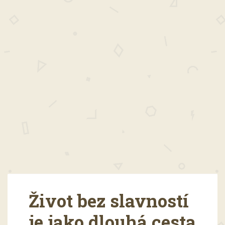
Život bez slavností
je jako dlouhá cesta