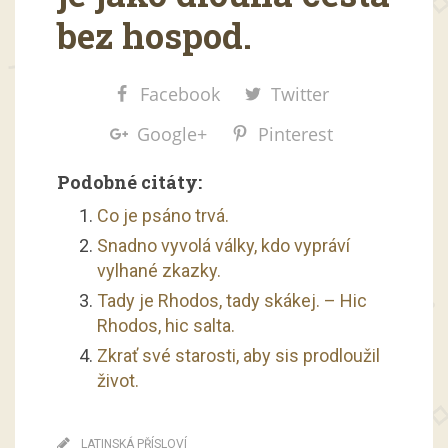
bez hospod.
Facebook
Twitter
Google+
Pinterest
Podobné citáty:
Co je psáno trvá.
Snadno vyvolá války, kdo vypráví
vylhané zkazky.
Tady je Rhodos, tady skákej. – Hic
Rhodos, hic salta.
Zkrať své starosti, aby sis prodloužil
život.
LATINSKÁ PŘÍSLOVÍ