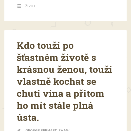
ŽIVOT
Kdo touží po
šťastném životě s
krásnou ženou, touží
vlastně kochat se
chutí vína a přitom
ho mít stále plná
ústa.
GEORGE BERNARD SHAW