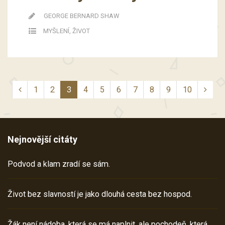
GEORGE BERNARD SHAW
MYŠLENÍ
,
ŽIVOT
1
2
3
4
5
6
7
8
9
10
Nejnovější citáty
Podvod a klam zradí se sám.
Život bez slavností je jako dlouhá cesta bez hospod.
Žák není nádoba, která se má naplnit, ale pochodeň, která