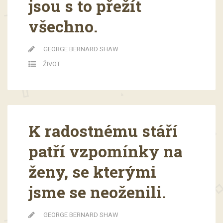
jsou s to přežít
všechno.
GEORGE BERNARD SHAW
ŽIVOT
K radostnému stáří
patří vzpomínky na
ženy, se kterými
jsme se neoženili.
GEORGE BERNARD SHAW