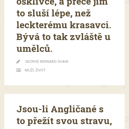
ošklivce, a přece jim
to sluší lépe, než
leckterému krasavci.
Bývá to tak zvláště u
umělců.
GEORGE BERNARD SHAW
MUŽI
,
ŽIVOT
Jsou-li Angličané s
to přežít svou stravu,