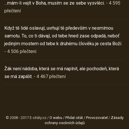
…mám-li vejít v Boha, musím se ze sebe vysvléci.
- 4 595
přečtení
Když tě lidé oslavují, uvrhují tě především v nesmírnou
samotu. To, co ti dávají, od tebe hned zase odpadá, neboť
jediným mostem od tebe k druhému člověku je cesta Boží.
- 4 506 přečtení
Žák není nádoba, která se má naplnit, ale pochodeň, která
se má zapálit.
- 4 467 přečtení
© 2008 - 2017 E-citáty.cz /
O webu
/
Přidat citát
/
Provozovatel
/
Zásady
ochrany osobních údajů