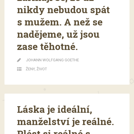
nikdy nebudou spát
s mužem. A než se
nadějeme, už jsou
zase těhotné.
JOHANN WOLFGANG GOETHE
ŽENY
,
ŽIVOT
Láska je ideální,
manželství je reálné.
Plést si reálné s