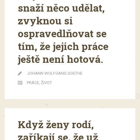
snaží něco udělat,
zvyknou si
ospravedlňovat se
tím, že jejich práce
ještě není hotová.
JOHANN WOLFGANG GOETHE
PRÁCE
,
ŽIVOT
Když ženy rodí,
zaříkají se, že už