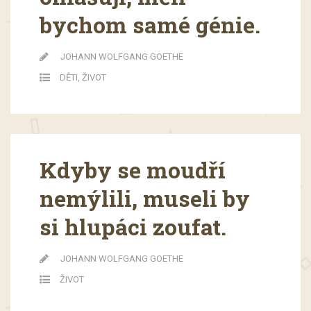
bychom samé génie.
JOHANN WOLFGANG GOETHE
DĚTI
,
ŽIVOT
Kdyby se moudří
nemýlili, museli by
si hlupáci zoufat.
JOHANN WOLFGANG GOETHE
ŽIVOT