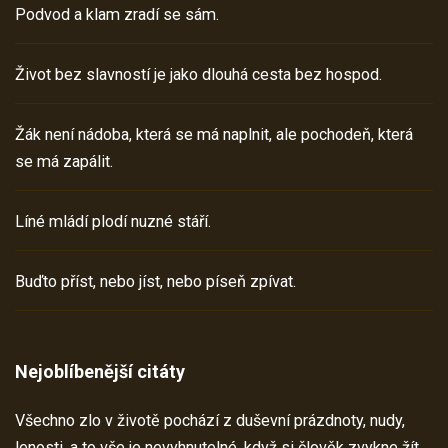
Podvod a klam zradí se sám.
Život bez slavností je jako dlouhá cesta bez hospod.
Žák není nádoba, která se má naplnit, ale pochodeň, která
se má zapálit.
Líné mládí plodí nuzné stáří.
Buďto příst, nebo jíst, nebo píseň zpívat.
Nejoblíbenější citáty
Všechno zlo v životě pochází z duševní prázdnoty, nudy,
lenosti, a to vše je nevyhnutelné, když si člověk zvykne žít