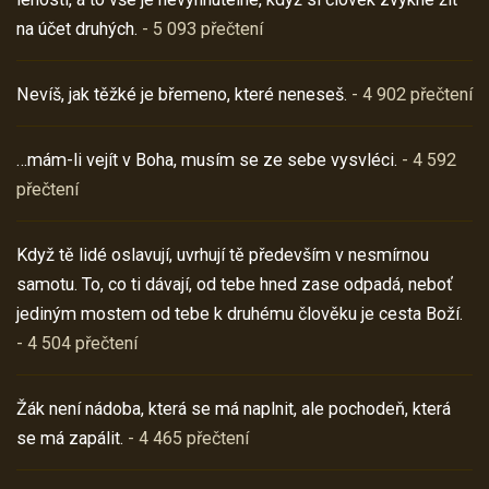
na účet druhých.
- 5 093 přečtení
Nevíš, jak těžké je břemeno, které neneseš.
- 4 902 přečtení
…mám-li vejít v Boha, musím se ze sebe vysvléci.
- 4 592
přečtení
Když tě lidé oslavují, uvrhují tě především v nesmírnou
samotu. To, co ti dávají, od tebe hned zase odpadá, neboť
jediným mostem od tebe k druhému člověku je cesta Boží.
- 4 504 přečtení
Žák není nádoba, která se má naplnit, ale pochodeň, která
se má zapálit.
- 4 465 přečtení