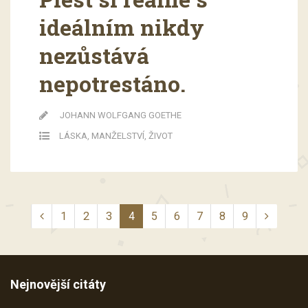
ideálním nikdy
nezůstává
nepotrestáno.
JOHANN WOLFGANG GOETHE
LÁSKA
,
MANŽELSTVÍ
,
ŽIVOT
1
2
3
4
5
6
7
8
9
Nejnovější citáty