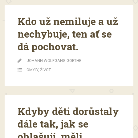
Kdo už nemiluje a už
nechybuje, ten ať se
dá pochovat.
JOHANN WOLFGANG GOETHE
OMYLY
,
ŽIVOT
Kdyby děti dorůstaly
dále tak, jak se
ohlašují, měli