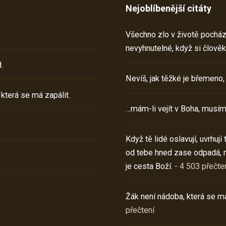
Nejoblíbenější citáty
Všechno zlo v životě pochází 
nevyhnutelné, když si člověk
.
Nevíš, jak těžké je břemeno,
 která se má zapálit.
…mám-li vejít v Boha, musím
Když tě lidé oslavují, uvrhuj
od tebe hned zase odpadá, 
je cesta Boží.
- 4 503 přečte
Žák není nádoba, která se má
přečtení