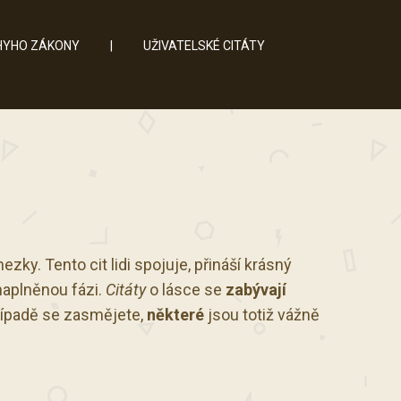
YHO ZÁKONY
|
UŽIVATELSKÉ CITÁTY
ky. Tento cit lidi spojuje, přináší krásný
enaplněnou fázi.
Citáty
o lásce se
zabývají
ípadě se zasmějete,
některé
jsou totiž vážně