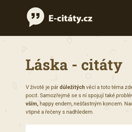
Láska - citáty
V životě je pár
důležitých
věcí a toto téma zde
pocit. Samozřejmě se s ní spojují také
problé
vším,
happy endem, nešťastným koncem. Nad 
vtipné a řečeny s nadhledem.