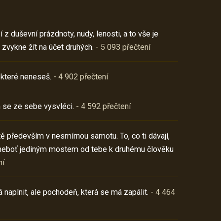
z duševní prázdnoty, nudy, lenosti, a to vše je
 zvykne žít na účet druhých.
- 5 093 přečtení
 které neneseš.
- 4 902 přečtení
 se ze sebe vysvléci.
- 4 592 přečtení
í tě především v nesmírnou samotu. To, co ti dávají,
neboť jediným mostem od tebe k druhému člověku
ní
 naplnit, ale pochodeň, která se má zapálit.
- 4 464