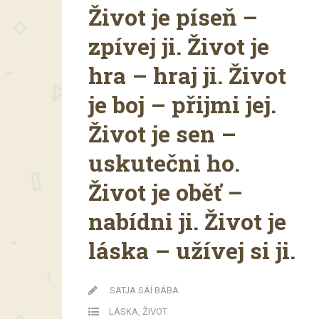
Život je píseň –
zpívej ji. Život je
hra – hraj ji. Život
je boj – přijmi jej.
Život je sen –
uskutečni ho.
Život je oběť –
nabídni ji. Život je
láska – užívej si ji.
SATJA SÁÍ BÁBA
LÁSKA
,
ŽIVOT