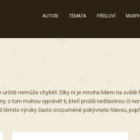
AUTOŘI
TÉMATA
PŘÍSLOVÍ
MURPH
 určitě nemůže chybět. Díky ní je mnoha lidem na světě hez
my,
o tom mohou
vyprávět
ti, kteří prožili nešťastnou či n
těmito výroky často srozuměně pokývnete hlavou, popř