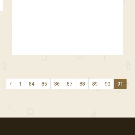
...
1
84
85
86
87
88
89
90
91