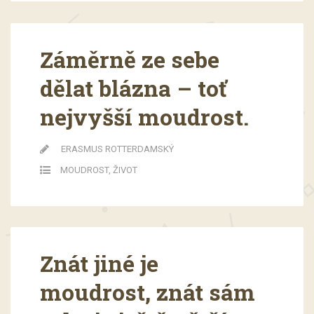
Záměrně ze sebe
dělat blázna – toť
nejvyšší moudrost.
ERASMUS ROTTERDAMSKÝ
MOUDROST
,
ŽIVOT
Znát jiné je
moudrost, znát sám