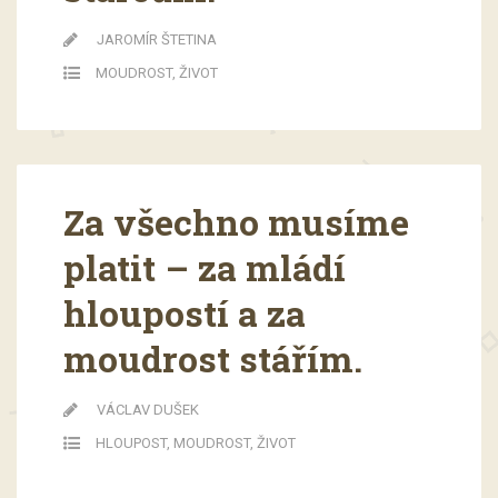
JAROMÍR ŠTETINA
MOUDROST
,
ŽIVOT
Za všechno musíme
platit – za mládí
hloupostí a za
moudrost stářím.
VÁCLAV DUŠEK
HLOUPOST
,
MOUDROST
,
ŽIVOT