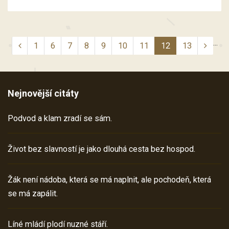
...
1
6
7
8
9
10
11
12
13
Nejnovější citáty
Podvod a klam zradí se sám.
Život bez slavností je jako dlouhá cesta bez hospod.
Žák není nádoba, která se má naplnit, ale pochodeň, která
se má zapálit.
Líné mládí plodí nuzné stáří.