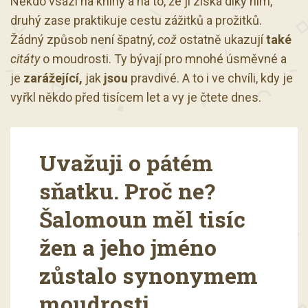
Někdo vsází na knihy a na to, že jí získá díky nim,
druhý zase praktikuje cestu zážitků a prožitků.
Žádný způsob není špatný,
což
ostatně ukazují
také
citáty
o moudrosti. Ty bývají pro mnohé úsměvné a
je
zarážející,
jak
jsou
pravdivé. A to i ve chvíli, kdy je
vyřkl někdo před tisícem let a vy je čtete dnes.
Uvažuji o pátém
sňatku. Proč ne?
Šalomoun měl tisíc
žen a jeho jméno
zůstalo synonymem
moudrosti.