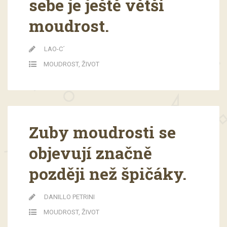
sebe je ještě větší
moudrost.
LAO-C´
MOUDROST
,
ŽIVOT
Zuby moudrosti se
objevují značně
později než špičáky.
DANILLO PETRINI
MOUDROST
,
ŽIVOT