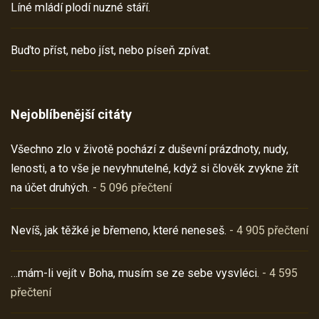
Líné mládí plodí nuzné stáří.
Buďto příst, nebo jíst, nebo píseň zpívat.
Nejoblíbenější citáty
Všechno zlo v životě pochází z duševní prázdnoty, nudy,
lenosti, a to vše je nevyhnutelné, když si člověk zvykne žít
na účet druhých.
- 5 096 přečtení
Nevíš, jak těžké je břemeno, které neneseš.
- 4 905 přečtení
…mám-li vejít v Boha, musím se ze sebe vysvléci.
- 4 595
přečtení