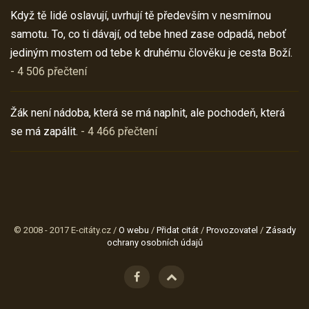
Když tě lidé oslavují, uvrhují tě především v nesmírnou
samotu. To, co ti dávají, od tebe hned zase odpadá, neboť
jediným mostem od tebe k druhému člověku je cesta Boží.
- 4 506 přečtení
Žák není nádoba, která se má naplnit, ale pochodeň, která
se má zapálit.
- 4 466 přečtení
© 2008 - 2017 E-citáty.cz /
O webu
/
Přidat citát
/
Provozovatel
/
Zásady
ochrany osobních údajů