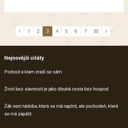
...
1
2
3
4
5
6
7
30
Nejnovější citáty
Podvod a klam zradí se sám.
Život bez slavností je jako dlouhá cesta bez hospod.
Žák není nádoba, která se má naplnit, ale pochodeň, která
se má zapálit.