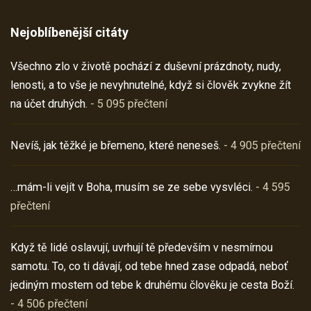
Nejoblíbenější citáty
Všechno zlo v životě pochází z duševní prázdnoty, nudy,
lenosti, a to vše je nevyhnutelné, když si člověk zvykne žít
na účet druhých.
- 5 095 přečtení
Nevíš, jak těžké je břemeno, které neneseš.
- 4 905 přečtení
…mám-li vejít v Boha, musím se ze sebe vysvléci.
- 4 595
přečtení
Když tě lidé oslavují, uvrhují tě především v nesmírnou
samotu. To, co ti dávají, od tebe hned zase odpadá, neboť
jediným mostem od tebe k druhému člověku je cesta Boží.
- 4 506 přečtení