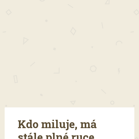
Kdo miluje, má
stále plné ruce