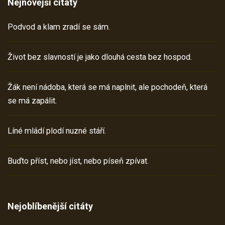
Nejnovější citáty
Podvod a klam zradí se sám.
Život bez slavností je jako dlouhá cesta bez hospod.
Žák není nádoba, která se má naplnit, ale pochodeň, která
se má zapálit.
Líné mládí plodí nuzné stáří.
Buďto příst, nebo jíst, nebo píseň zpívat.
Nejoblíbenější citáty