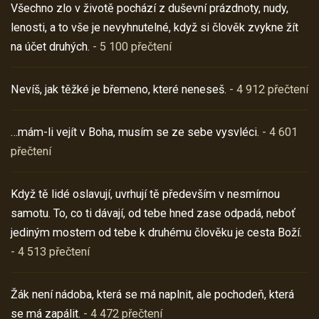
Všechno zlo v životě pochází z duševní prázdnoty, nudy,
lenosti, a to vše je nevyhnutelné, když si člověk zvykne žít
na účet druhých.
- 5 100 přečtení
Nevíš, jak těžké je břemeno, které neneseš.
- 4 912 přečtení
…mám-li vejít v Boha, musím se ze sebe vysvléci.
- 4 601
přečtení
Když tě lidé oslavují, uvrhují tě především v nesmírnou
samotu. To, co ti dávají, od tebe hned zase odpadá, neboť
jediným mostem od tebe k druhému člověku je cesta Boží.
- 4 513 přečtení
Žák není nádoba, která se má naplnit, ale pochodeň, která
se má zapálit.
- 4 472 přečtení