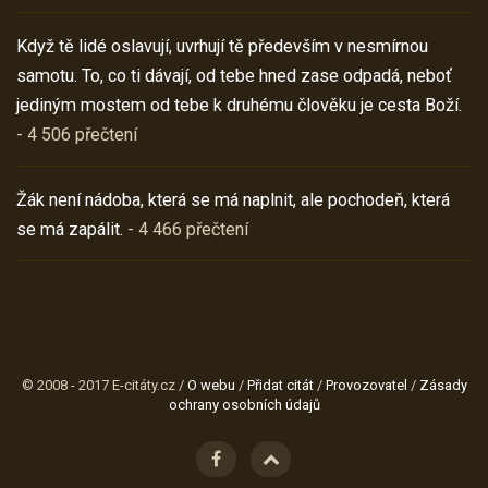
Když tě lidé oslavují, uvrhují tě především v nesmírnou
samotu. To, co ti dávají, od tebe hned zase odpadá, neboť
jediným mostem od tebe k druhému člověku je cesta Boží.
- 4 506 přečtení
Žák není nádoba, která se má naplnit, ale pochodeň, která
se má zapálit.
- 4 466 přečtení
© 2008 - 2017 E-citáty.cz /
O webu
/
Přidat citát
/
Provozovatel
/
Zásady
ochrany osobních údajů