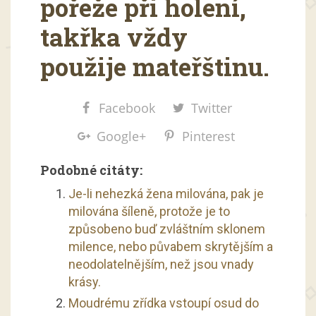
pořeže při holení,
takřka vždy
použije mateřštinu.
Facebook
Twitter
Google+
Pinterest
Podobné citáty:
Je-li nehezká žena milována, pak je
milována šíleně, protože je to
způsobeno buď zvláštním sklonem
milence, nebo půvabem skrytějším a
neodolatelnějším, než jsou vnady
krásy.
Moudrému zřídka vstoupí osud do