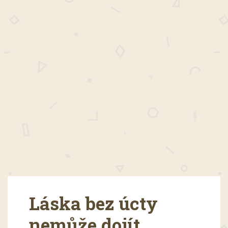
Láska bez úcty
nemůže dojít