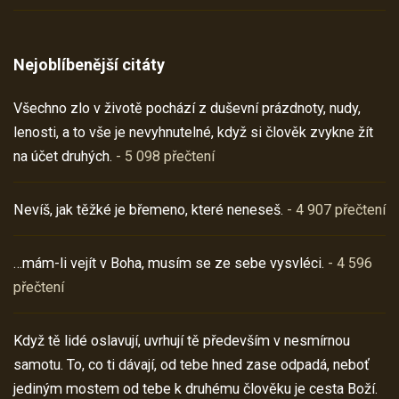
Nejoblíbenější citáty
Všechno zlo v životě pochází z duševní prázdnoty, nudy,
lenosti, a to vše je nevyhnutelné, když si člověk zvykne žít
na účet druhých.
- 5 098 přečtení
Nevíš, jak těžké je břemeno, které neneseš.
- 4 907 přečtení
…mám-li vejít v Boha, musím se ze sebe vysvléci.
- 4 596
přečtení
Když tě lidé oslavují, uvrhují tě především v nesmírnou
samotu. To, co ti dávají, od tebe hned zase odpadá, neboť
jediným mostem od tebe k druhému člověku je cesta Boží.