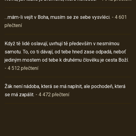
…mám-li vejít v Boha, musím se ze sebe vysvléci.
- 4 601
přečtení
Když tě lidé oslavují, uvrhují tě především v nesmírnou
samotu. To, co ti dávají, od tebe hned zase odpadá, neboť
jediným mostem od tebe k druhému člověku je cesta Boží.
- 4 512 přečtení
Žák není nádoba, která se má naplnit, ale pochodeň, která
se má zapálit.
- 4 472 přečtení