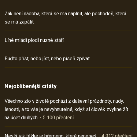
Žák není nádoba, která se má naplnit, ale pochodeň, která
se má zapálit.
Líné mládí plodí nuzné stáří.
Buďto příst, nebo jíst, nebo píseň zpívat.
Nejoblíbenější citáty
Všechno zlo v životě pochází z duševní prázdnoty, nudy,
lenosti, a to vše je nevyhnutelné, když si člověk zvykne žít
na účet druhých.
- 5 100 přečtení
Nevíš, jak těžké je břemeno, které neneseš.
- 4 912 přečtení