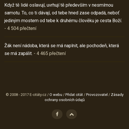
Když tě lidé oslavují, uvrhují tě především v nesmírnou
samotu. To, co ti dávají, od tebe hned zase odpadá, neboť
jediným mostem od tebe k druhému člověku je cesta Boží.
- 4 504 přečtení
Žák není nádoba, která se má naplnit, ale pochodeň, která
se má zapálit.
- 4 465 přečtení
© 2008 - 2017 E-citáty.cz /
O webu
/
Přidat citát
/
Provozovatel
/
Zásady
ochrany osobních údajů