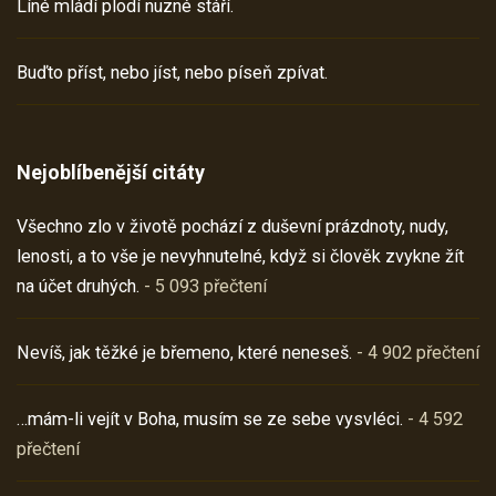
Líné mládí plodí nuzné stáří.
Buďto příst, nebo jíst, nebo píseň zpívat.
Nejoblíbenější citáty
Všechno zlo v životě pochází z duševní prázdnoty, nudy,
lenosti, a to vše je nevyhnutelné, když si člověk zvykne žít
na účet druhých.
- 5 093 přečtení
Nevíš, jak těžké je břemeno, které neneseš.
- 4 902 přečtení
…mám-li vejít v Boha, musím se ze sebe vysvléci.
- 4 592
přečtení