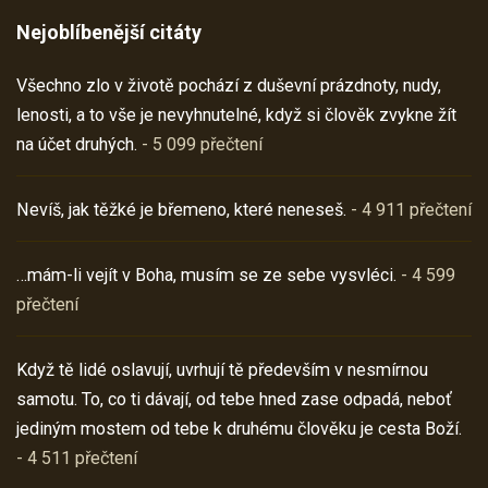
Nejoblíbenější citáty
Všechno zlo v životě pochází z duševní prázdnoty, nudy,
lenosti, a to vše je nevyhnutelné, když si člověk zvykne žít
na účet druhých.
- 5 099 přečtení
Nevíš, jak těžké je břemeno, které neneseš.
- 4 911 přečtení
…mám-li vejít v Boha, musím se ze sebe vysvléci.
- 4 599
přečtení
Když tě lidé oslavují, uvrhují tě především v nesmírnou
samotu. To, co ti dávají, od tebe hned zase odpadá, neboť
jediným mostem od tebe k druhému člověku je cesta Boží.
- 4 511 přečtení