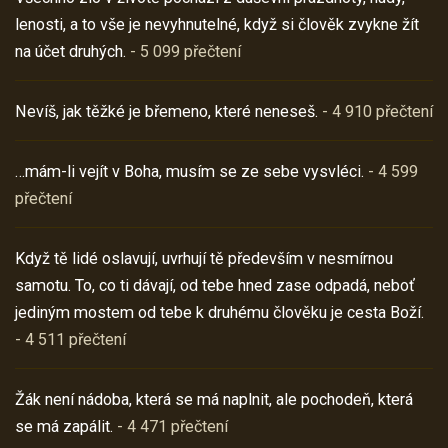
lenosti, a to vše je nevyhnutelné, když si člověk zvykne žít
na účet druhých.
- 5 099 přečtení
Nevíš, jak těžké je břemeno, které neneseš.
- 4 910 přečtení
…mám-li vejít v Boha, musím se ze sebe vysvléci.
- 4 599
přečtení
Když tě lidé oslavují, uvrhují tě především v nesmírnou
samotu. To, co ti dávají, od tebe hned zase odpadá, neboť
jediným mostem od tebe k druhému člověku je cesta Boží.
- 4 511 přečtení
Žák není nádoba, která se má naplnit, ale pochodeň, která
se má zapálit.
- 4 471 přečtení