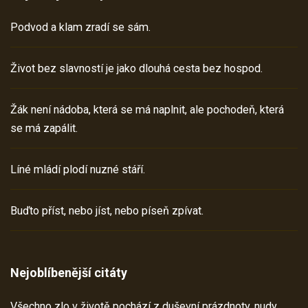
Podvod a klam zradí se sám.
Život bez slavností je jako dlouhá cesta bez hospod.
Žák není nádoba, která se má naplnit, ale pochodeň, která
se má zapálit.
Líné mládí plodí nuzné stáří.
Buďto příst, nebo jíst, nebo píseň zpívat.
Nejoblíbenější citáty
Všechno zlo v životě pochází z duševní prázdnoty, nudy,