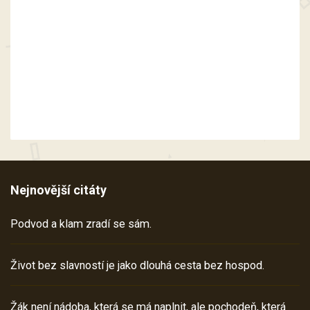
Nejnovější citáty
Podvod a klam zradí se sám.
Život bez slavností je jako dlouhá cesta bez hospod.
Žák není nádoba, která se má naplnit, ale pochodeň, která