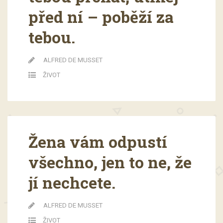
před ní – poběží za
tebou.
ALFRED DE MUSSET
ŽIVOT
Žena vám odpustí
všechno, jen to ne, že
jí nechcete.
ALFRED DE MUSSET
ŽIVOT