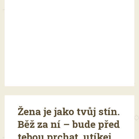
Žena je jako tvůj stín.
Běž za ní – bude před
tebou prchat, utíkej