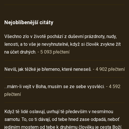
Nejoblíbenější citáty
Všechno zlo v životě pochází z duševní prázdnoty, nudy,
lenosti, a to vše je nevyhnutelné, když si člověk zvykne žít
na účet druhých.
- 5 093 přečtení
Nevíš, jak těžké je břemeno, které neneseš.
- 4 902 přečtení
…mám-li vejít v Boha, musím se ze sebe vysvléci.
- 4 592
přečtení
Když tě lidé oslavují, uvrhují tě především v nesmírnou
samotu. To, co ti dávají, od tebe hned zase odpadá, neboť
jediným mostem od tebe k druhému člověku je cesta Boží.