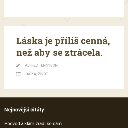
Láska je příliš cenná,
než aby se ztrácela.
ALFRED TENNYSON
LÁSKA
,
ŽIVOT
Nejnovější citáty
Podvod a klam zradí se sám.