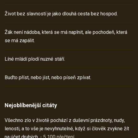
Život bez slavností je jako dlouhá cesta bez hospod.
Žák není nádoba, která se má naplnit, ale pochodeň, která
se má zapálit.
Líné mládí plodí nuzné stáří.
Buďto příst, nebo jíst, nebo píseň zpívat.
Nejoblíbenější citáty
Všechno zlo v životě pochází z duševní prázdnoty, nudy,
lenosti, a to vše je nevyhnutelné, když si člověk zvykne žít
na účet druhých.
- 5 100 přečtení