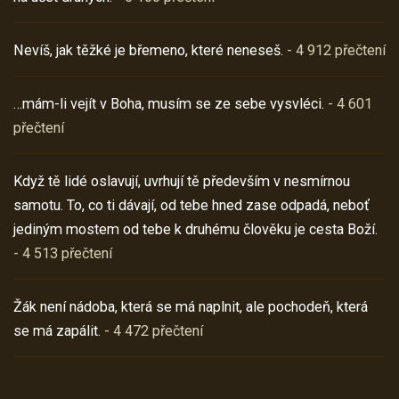
Nevíš, jak těžké je břemeno, které neneseš.
- 4 912 přečtení
…mám-li vejít v Boha, musím se ze sebe vysvléci.
- 4 601
přečtení
Když tě lidé oslavují, uvrhují tě především v nesmírnou
samotu. To, co ti dávají, od tebe hned zase odpadá, neboť
jediným mostem od tebe k druhému člověku je cesta Boží.
- 4 513 přečtení
Žák není nádoba, která se má naplnit, ale pochodeň, která
se má zapálit.
- 4 472 přečtení