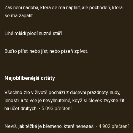
Žák není nádoba, která se má naplnit, ale pochodeň, která
se má zapálit.
Líné mládí plodí nuzné stáří.
Buďto příst, nebo jíst, nebo píseň zpívat.
Nejoblíbenější citáty
Všechno zlo v životě pochází z duševní prázdnoty, nudy,
lenosti, a to vše je nevyhnutelné, když si člověk zvykne žít
na účet druhých.
- 5 093 přečtení
Nevíš, jak těžké je břemeno, které neneseš.
- 4 902 přečtení