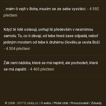
…mám-li vejít v Boha, musím se ze sebe vysvléci.
- 4 592
přečtení
Když tě lidé oslavují, uvrhují tě především v nesmírnou
samotu. To, co ti dávají, od tebe hned zase odpadá, neboť
jediným mostem od tebe k druhému člověku je cesta Boží.
- 4 504 přečtení
Žák není nádoba, která se má naplnit, ale pochodeň, která
se má zapálit.
- 4 465 přečtení
© 2008 - 2017 E-citáty.cz /
O webu
/
Přidat citát
/
Provozovatel
/
Zásady