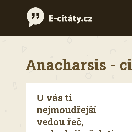
Anacharsis - c
U vás ti
nejmoudřejší
vedou řeč,