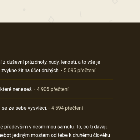
z duševní prázdnoty, nudy, lenosti, a to vše je
 zvykne žít na účet druhých.
- 5 095 přečtení
 které neneseš.
- 4 905 přečtení
 se ze sebe vysvléci.
- 4 594 přečtení
í tě především v nesmírnou samotu. To, co ti dávají,
neboť jediným mostem od tebe k druhému člověku