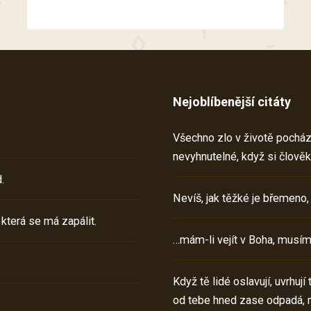
Nejoblíbenější citáty
Všechno zlo v životě pochází 
nevyhnutelné, když si člověk
.
Nevíš, jak těžké je břemeno,
 která se má zapálit.
…mám-li vejít v Boha, musím
Když tě lidé oslavují, uvrhuj
od tebe hned zase odpadá, 