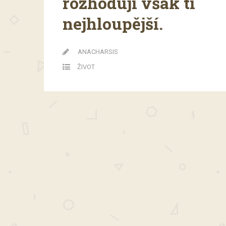
rozhodují však ti
nejhloupější.
ANACHARSIS
ŽIVOT