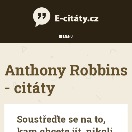
MENU
Anthony Robbins
- citáty
Soustřeďte se na to,
kam chcete jít, nikoli