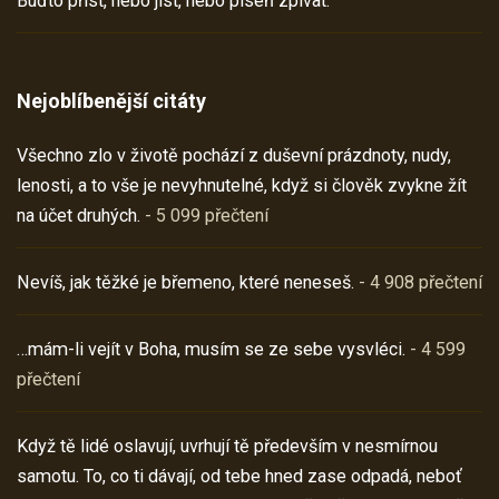
Buďto příst, nebo jíst, nebo píseň zpívat.
Nejoblíbenější citáty
Všechno zlo v životě pochází z duševní prázdnoty, nudy,
lenosti, a to vše je nevyhnutelné, když si člověk zvykne žít
na účet druhých.
- 5 099 přečtení
Nevíš, jak těžké je břemeno, které neneseš.
- 4 908 přečtení
…mám-li vejít v Boha, musím se ze sebe vysvléci.
- 4 599
přečtení
Když tě lidé oslavují, uvrhují tě především v nesmírnou
samotu. To, co ti dávají, od tebe hned zase odpadá, neboť