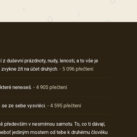
z duševní prázdnoty, nudy, lenosti, a to vše je
 zvykne žít na účet druhých.
- 5 096 přečtení
 které neneseš.
- 4 905 přečtení
 se ze sebe vysvléci.
- 4 595 přečtení
í tě především v nesmírnou samotu. To, co ti dávají,
neboť jediným mostem od tebe k druhému člověku