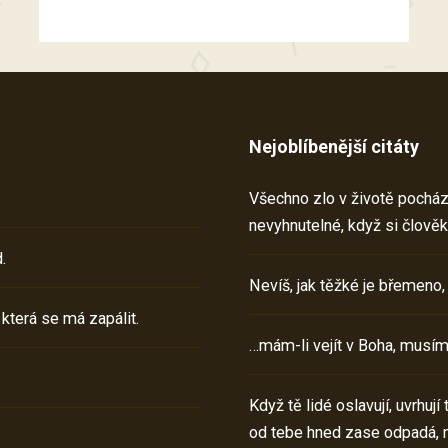
Nejoblíbenější citáty
Všechno zlo v životě pochází 
nevyhnutelné, když si člověk
.
Nevíš, jak těžké je břemeno,
 která se má zapálit.
…mám-li vejít v Boha, musím
Když tě lidé oslavují, uvrhuj
od tebe hned zase odpadá, 