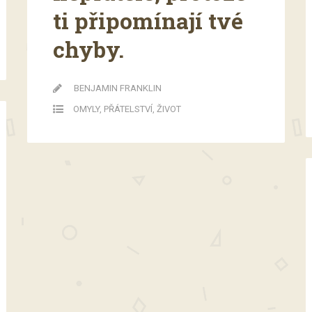
ti připomínají tvé
chyby.
BENJAMIN FRANKLIN
OMYLY
,
PŘÁTELSTVÍ
,
ŽIVOT