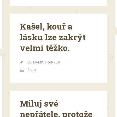
Kašel, kouř a
lásku lze zakrýt
velmi těžko.
BENJAMIN FRANKLIN
ŽIVOT
Miluj své
nepřátele, protože