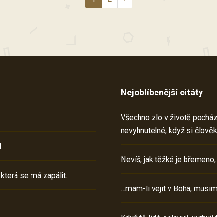
Nejoblíbenější citáty
Všechno zlo v životě pochází 
nevyhnutelné, když si člověk
.
Nevíš, jak těžké je břemeno,
 která se má zapálit.
…mám-li vejít v Boha, musím