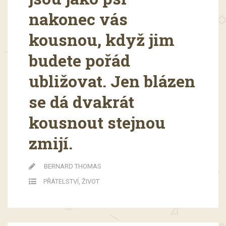
nakonec vás
kousnou, když jim
budete pořád
ubližovat. Jen blázen
se dá dvakrát
kousnout stejnou
zmijí.
BERNARD THOMAS
PŘÁTELSTVÍ
,
ŽIVOT