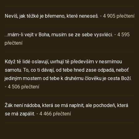
Nevíš, jak těžké je břemeno, které neneseš.
- 4 905 přečtení
…mám-li vejít v Boha, musím se ze sebe vysvléci.
- 4 595
přečtení
Když tě lidé oslavují, uvrhují tě především v nesmírnou
samotu. To, co ti dávají, od tebe hned zase odpadá, neboť
jediným mostem od tebe k druhému člověku je cesta Boží.
- 4 506 přečtení
Žák není nádoba, která se má naplnit, ale pochodeň, která
se má zapálit.
- 4 466 přečtení