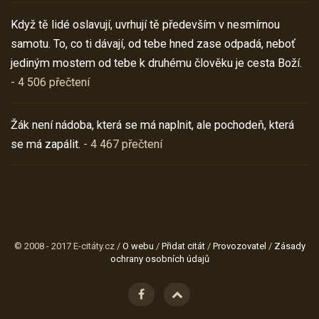
Když tě lidé oslavují, uvrhují tě především v nesmírnou
samotu. To, co ti dávají, od tebe hned zase odpadá, neboť
jediným mostem od tebe k druhému člověku je cesta Boží.
- 4 506 přečtení
Žák není nádoba, která se má naplnit, ale pochodeň, která
se má zapálit.
- 4 467 přečtení
© 2008 - 2017 E-citáty.cz /
O webu
/
Přidat citát
/
Provozovatel
/
Zásady
ochrany osobních údajů