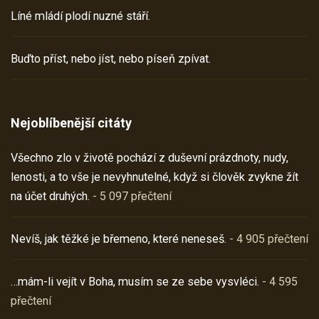
Líné mládí plodí nuzné stáří.
Buďto příst, nebo jíst, nebo píseň zpívat.
Nejoblíbenější citáty
Všechno zlo v životě pochází z duševní prázdnoty, nudy,
lenosti, a to vše je nevyhnutelné, když si člověk zvykne žít
na účet druhých.
- 5 097 přečtení
Nevíš, jak těžké je břemeno, které neneseš.
- 4 905 přečtení
…mám-li vejít v Boha, musím se ze sebe vysvléci.
- 4 595
přečtení