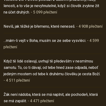
lenosti, a to vše je nevyhnutelné, když si člověk zvykne žít
na účet druhých.
- 5 099 přečtení
Nevíš, jak těžké je břemeno, které neneseš.
- 4 908 přečtení
…mám-li vejít v Boha, musím se ze sebe vysvléci.
- 4 599
přečtení
Když tě lidé oslavují, uvrhují tě především v nesmírnou
samotu. To, co ti dávají, od tebe hned zase odpadá, neboť
jediným mostem od tebe k druhému člověku je cesta Boží.
- 4 511 přečtení
Žák není nádoba, která se má naplnit, ale pochodeň, která
se má zapálit.
- 4 471 přečtení