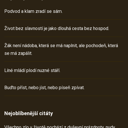
Podvod a klam zradí se sám.
Život bez slavností je jako dlouhá cesta bez hospod.
Žák není nádoba, která se má naplnit, ale pochodeň, která
se má zapálit.
Líné mládí plodí nuzné stáří.
Buďto příst, nebo jíst, nebo píseň zpívat.
Nejoblíbenější citáty
Všechno zlo v životě pochází z duševní prázdnoty, nudy,