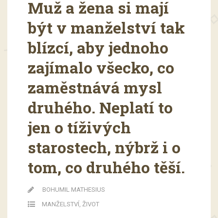
Muž a žena si mají
být v manželství tak
blízcí, aby jednoho
zajímalo všecko, co
zaměstnává mysl
druhého. Neplatí to
jen o tíživých
starostech, nýbrž i o
tom, co druhého těší.
BOHUMIL MATHESIUS
MANŽELSTVÍ
,
ŽIVOT