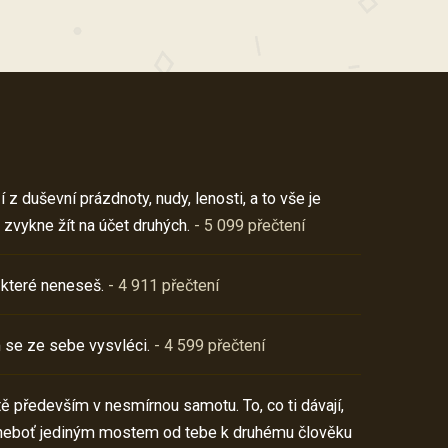
z duševní prázdnoty, nudy, lenosti, a to vše je
 zvykne žít na účet druhých.
- 5 099 přečtení
 které neneseš.
- 4 911 přečtení
 se ze sebe vysvléci.
- 4 599 přečtení
í tě především v nesmírnou samotu. To, co ti dávají,
neboť jediným mostem od tebe k druhému člověku