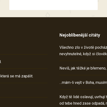
Nejoblíbenější citáty
Všechno zlo v životě pochází 
nevyhnutelné, když si člověk
.
Nevíš, jak těžké je břemeno,
 která se má zapálit.
…mám-li vejít v Boha, musím
Když tě lidé oslavují, uvrhuj
od tebe hned zase odpadá, 