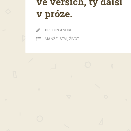
ve verších, ty další
v próze.
BRETON ANDRÉ
MANŽELSTVÍ
,
ŽIVOT