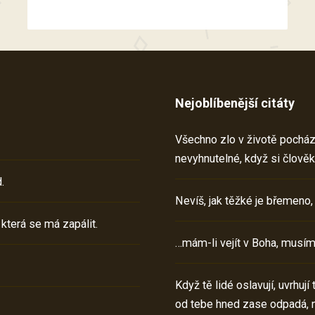
Nejoblíbenější citáty
Všechno zlo v životě pochází 
nevyhnutelné, když si člověk
.
Nevíš, jak těžké je břemeno,
 která se má zapálit.
…mám-li vejít v Boha, musím
Když tě lidé oslavují, uvrhuj
od tebe hned zase odpadá, 