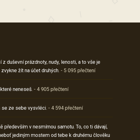
z duševní prázdnoty, nudy, lenosti, a to vše je
 zvykne žít na účet druhých.
- 5 095 přečtení
 které neneseš.
- 4 905 přečtení
 se ze sebe vysvléci.
- 4 594 přečtení
í tě především v nesmírnou samotu. To, co ti dávají,
neboť jediným mostem od tebe k druhému člověku