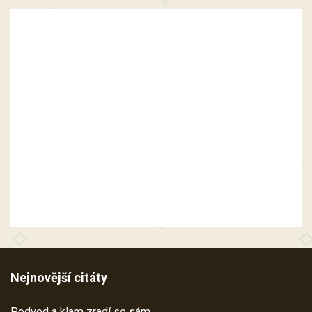
Nejnovější citáty
Podvod a klam zradí se sám.