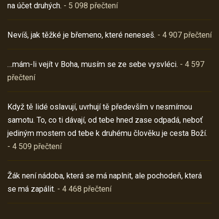
na účet druhých.
- 5 098 přečtení
Nevíš, jak těžké je břemeno, které neneseš.
- 4 907 přečtení
…mám-li vejít v Boha, musím se ze sebe vysvléci.
- 4 597
přečtení
Když tě lidé oslavují, uvrhují tě především v nesmírnou
samotu. To, co ti dávají, od tebe hned zase odpadá, neboť
jediným mostem od tebe k druhému člověku je cesta Boží.
- 4 509 přečtení
Žák není nádoba, která se má naplnit, ale pochodeň, která
se má zapálit.
- 4 468 přečtení