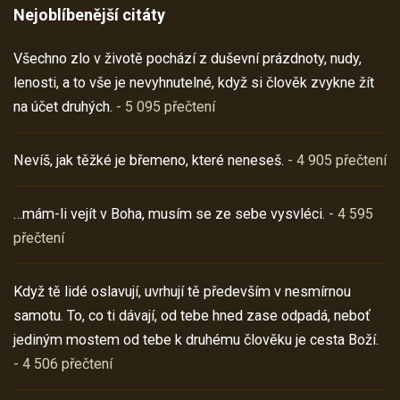
Nejoblíbenější citáty
Všechno zlo v životě pochází z duševní prázdnoty, nudy,
lenosti, a to vše je nevyhnutelné, když si člověk zvykne žít
na účet druhých.
- 5 095 přečtení
Nevíš, jak těžké je břemeno, které neneseš.
- 4 905 přečtení
…mám-li vejít v Boha, musím se ze sebe vysvléci.
- 4 595
přečtení
Když tě lidé oslavují, uvrhují tě především v nesmírnou
samotu. To, co ti dávají, od tebe hned zase odpadá, neboť
jediným mostem od tebe k druhému člověku je cesta Boží.
- 4 506 přečtení