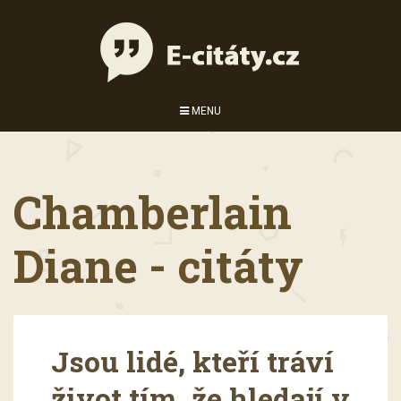
MENU
Chamberlain
Diane - citáty
Jsou lidé, kteří tráví
život tím, že hledají v