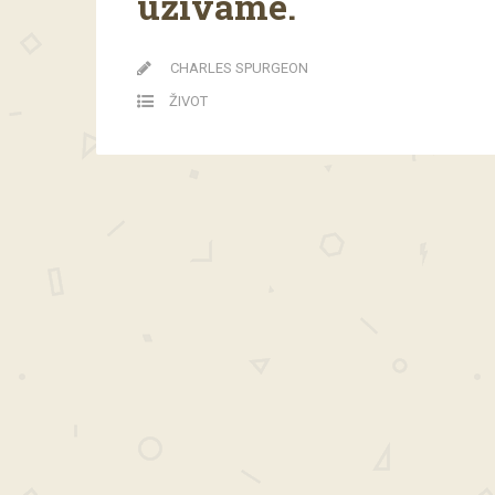
užíváme.
CHARLES SPURGEON
ŽIVOT