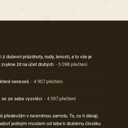
z duševní prázdnoty, nudy, lenosti, a to vše je
 zvykne žít na účet druhých.
- 5 098 přečtení
 které neneseš.
- 4 907 přečtení
 se ze sebe vysvléci.
- 4 597 přečtení
í tě především v nesmírnou samotu. To, co ti dávají,
neboť jediným mostem od tebe k druhému člověku