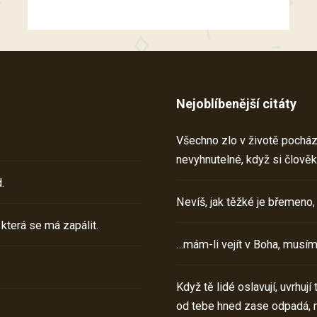
Nejoblíbenější citáty
Všechno zlo v životě pochází 
nevyhnutelné, když si člověk
.
Nevíš, jak těžké je břemeno,
 která se má zapálit.
…mám-li vejít v Boha, musím
Když tě lidé oslavují, uvrhuj
od tebe hned zase odpadá, 