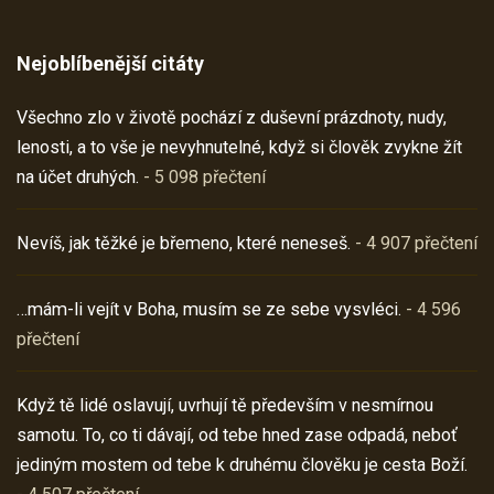
Nejoblíbenější citáty
Všechno zlo v životě pochází z duševní prázdnoty, nudy,
lenosti, a to vše je nevyhnutelné, když si člověk zvykne žít
na účet druhých.
- 5 098 přečtení
Nevíš, jak těžké je břemeno, které neneseš.
- 4 907 přečtení
…mám-li vejít v Boha, musím se ze sebe vysvléci.
- 4 596
přečtení
Když tě lidé oslavují, uvrhují tě především v nesmírnou
samotu. To, co ti dávají, od tebe hned zase odpadá, neboť
jediným mostem od tebe k druhému člověku je cesta Boží.