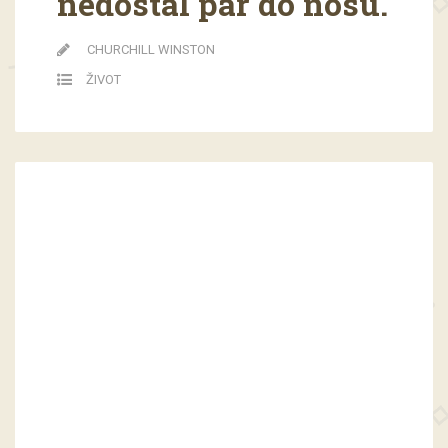
nedostal pár do nosu.
CHURCHILL WINSTON
ŽIVOT