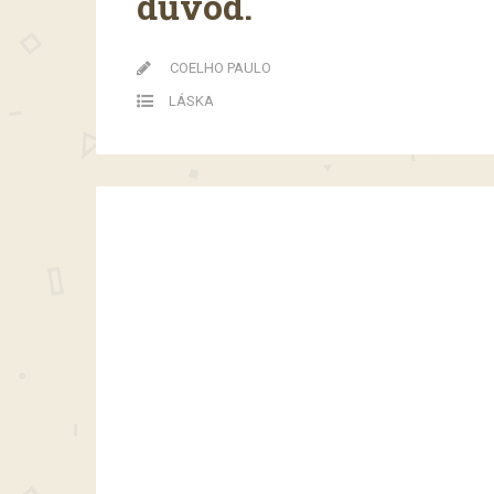
důvod.
COELHO PAULO
LÁSKA