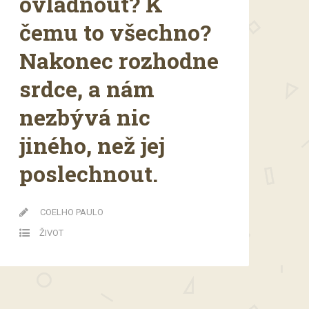
ovládnout? K
čemu to všechno?
Nakonec rozhodne
srdce, a nám
nezbývá nic
jiného, než jej
poslechnout.
COELHO PAULO
ŽIVOT