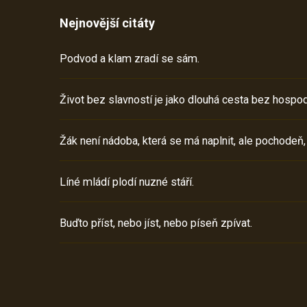
Nejnovější citáty
Podvod a klam zradí se sám.
Život bez slavností je jako dlouhá cesta bez hospod
Žák není nádoba, která se má naplnit, ale pochodeň,
Líné mládí plodí nuzné stáří.
Buďto příst, nebo jíst, nebo píseň zpívat.