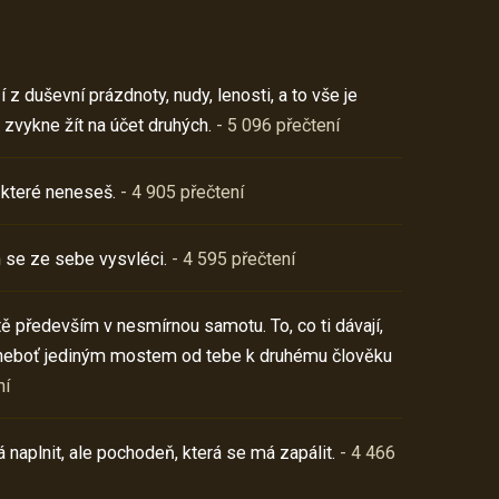
z duševní prázdnoty, nudy, lenosti, a to vše je
 zvykne žít na účet druhých.
- 5 096 přečtení
 které neneseš.
- 4 905 přečtení
 se ze sebe vysvléci.
- 4 595 přečtení
í tě především v nesmírnou samotu. To, co ti dávají,
neboť jediným mostem od tebe k druhému člověku
ní
 naplnit, ale pochodeň, která se má zapálit.
- 4 466