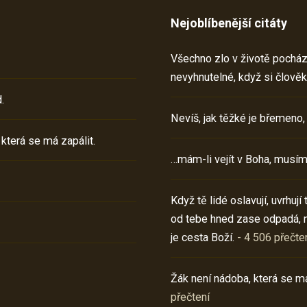
Nejoblíbenější citáty
Všechno zlo v životě pochází 
nevyhnutelné, když si člověk
.
Nevíš, jak těžké je břemeno,
 která se má zapálit.
…mám-li vejít v Boha, musím
Když tě lidé oslavují, uvrhuj
od tebe hned zase odpadá, 
je cesta Boží.
- 4 506 přečte
Žák není nádoba, která se má
přečtení