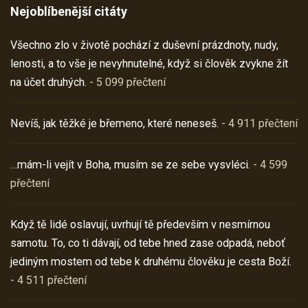
Nejoblíbenější citáty
Všechno zlo v životě pochází z duševní prázdnoty, nudy,
lenosti, a to vše je nevyhnutelné, když si člověk zvykne žít
na účet druhých.
- 5 099 přečtení
Nevíš, jak těžké je břemeno, které neneseš.
- 4 911 přečtení
…mám-li vejít v Boha, musím se ze sebe vysvléci.
- 4 599
přečtení
Když tě lidé oslavují, uvrhují tě především v nesmírnou
samotu. To, co ti dávají, od tebe hned zase odpadá, neboť
jediným mostem od tebe k druhému člověku je cesta Boží.
- 4 511 přečtení