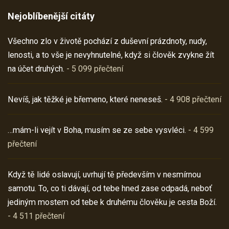
Nejoblíbenější citáty
Všechno zlo v životě pochází z duševní prázdnoty, nudy,
lenosti, a to vše je nevyhnutelné, když si člověk zvykne žít
na účet druhých.
- 5 099 přečtení
Nevíš, jak těžké je břemeno, které neneseš.
- 4 908 přečtení
…mám-li vejít v Boha, musím se ze sebe vysvléci.
- 4 599
přečtení
Když tě lidé oslavují, uvrhují tě především v nesmírnou
samotu. To, co ti dávají, od tebe hned zase odpadá, neboť
jediným mostem od tebe k druhému člověku je cesta Boží.
- 4 511 přečtení