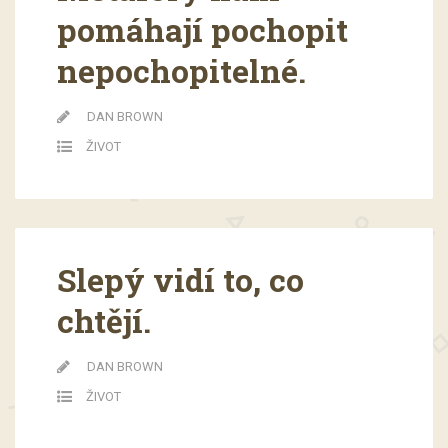
pomáhají pochopit
nepochopitelné.
DAN BROWN
ŽIVOT
Slepý vidí to, co
chtějí.
DAN BROWN
ŽIVOT