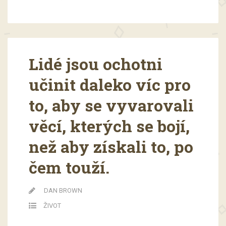
Lidé jsou ochotni
učinit daleko víc pro
to, aby se vyvarovali
věcí, kterých se bojí,
než aby získali to, po
čem touží.
DAN BROWN
ŽIVOT