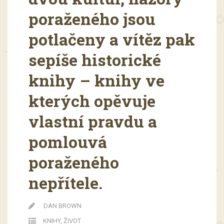
poraženého jsou
potlačeny a vítěz pak
sepíše historické
knihy – knihy ve
kterých opěvuje
vlastní pravdu a
pomlouvá
poraženého
nepřítele.
DAN BROWN
KNIHY
,
ŽIVOT