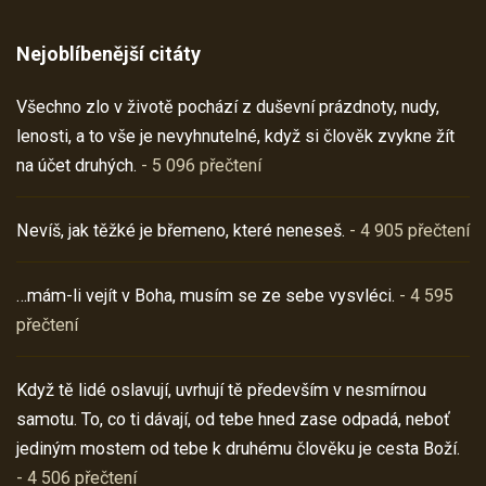
Nejoblíbenější citáty
Všechno zlo v životě pochází z duševní prázdnoty, nudy,
lenosti, a to vše je nevyhnutelné, když si člověk zvykne žít
na účet druhých.
- 5 096 přečtení
Nevíš, jak těžké je břemeno, které neneseš.
- 4 905 přečtení
…mám-li vejít v Boha, musím se ze sebe vysvléci.
- 4 595
přečtení
Když tě lidé oslavují, uvrhují tě především v nesmírnou
samotu. To, co ti dávají, od tebe hned zase odpadá, neboť
jediným mostem od tebe k druhému člověku je cesta Boží.
- 4 506 přečtení