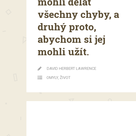
mohli dělat
všechny chyby, a
druhý proto,
abychom si jej
mohli užít.
DAVID HERBERT LAWRENCE
OMYLY
,
ŽIVOT