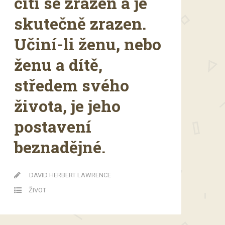
cítí se zrazen a je
skutečně zrazen.
Učiní-li ženu, nebo
ženu a dítě,
středem svého
života, je jeho
postavení
beznadějné.
DAVID HERBERT LAWRENCE
ŽIVOT