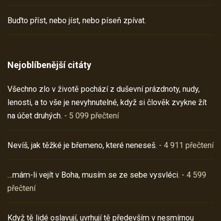
Buďto příst, nebo jíst, nebo píseň zpívat.
Nejoblíbenější citáty
Všechno zlo v životě pochází z duševní prázdnoty, nudy,
lenosti, a to vše je nevyhnutelné, když si člověk zvykne žít
na účet druhých.
- 5 099 přečtení
Nevíš, jak těžké je břemeno, které neneseš.
- 4 911 přečtení
…mám-li vejít v Boha, musím se ze sebe vysvléci.
- 4 599
přečtení
Když tě lidé oslavují, uvrhují tě především v nesmírnou