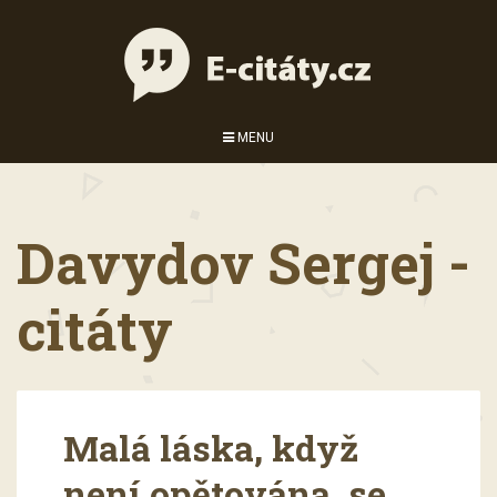
MENU
Davydov Sergej -
citáty
Malá láska, když
není opětována, se