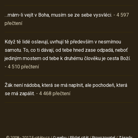
…mám-li vejít v Boha, musím se ze sebe vysvléci.
- 4 597
přečtení
Když tě lidé oslavují, uvrhují tě především v nesmírnou
samotu. To, co ti dávají, od tebe hned zase odpadá, neboť
jediným mostem od tebe k druhému člověku je cesta Boží.
- 4 510 přečtení
Žák není nádoba, která se má naplnit, ale pochodeň, která
se má zapálit.
- 4 468 přečtení
© 2008 - 2017 E-citáty.cz /
O webu
/
Přidat citát
/
Provozovatel
/
Zásady