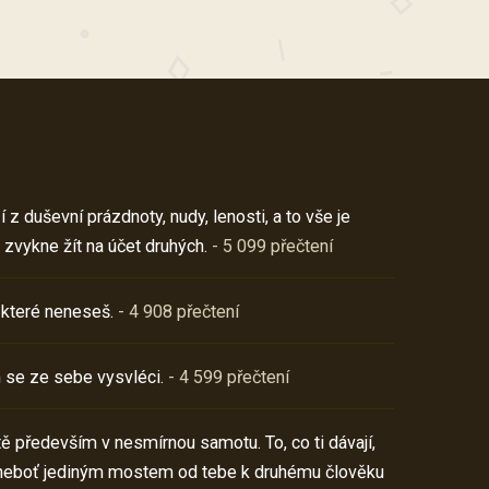
z duševní prázdnoty, nudy, lenosti, a to vše je
 zvykne žít na účet druhých.
- 5 099 přečtení
 které neneseš.
- 4 908 přečtení
 se ze sebe vysvléci.
- 4 599 přečtení
í tě především v nesmírnou samotu. To, co ti dávají,
neboť jediným mostem od tebe k druhému člověku