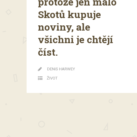
protože jen málo
Skotů kupuje
noviny, ale
všichni je chtějí
číst.
DENIS HARWEY
ŽIVOT