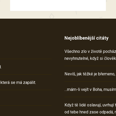
Nejoblíbenější citáty
Všechno zlo v životě pochází 
nevyhnutelné, když si člověk
.
Nevíš, jak těžké je břemeno,
 která se má zapálit.
…mám-li vejít v Boha, musím
Když tě lidé oslavují, uvrhuj
od tebe hned zase odpadá, 