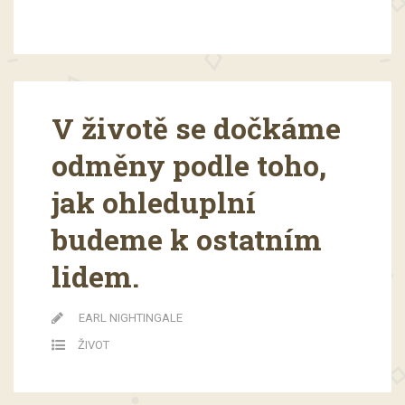
V životě se dočkáme
odměny podle toho,
jak ohleduplní
budeme k ostatním
lidem.
EARL NIGHTINGALE
ŽIVOT