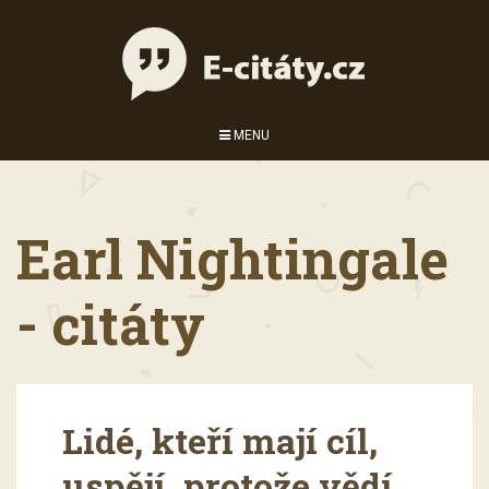
MENU
Earl Nightingale
- citáty
Lidé, kteří mají cíl,
uspějí, protože vědí,