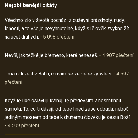
Nejoblíbenější citáty
Všechno zlo v životě pochází z duševní prázdnoty, nudy,
lenosti, a to vše je nevyhnutelné, když si člověk zvykne žít
na účet druhých.
- 5 098 přečtení
Nevíš, jak těžké je břemeno, které neneseš.
- 4 907 přečtení
…mám-li vejít v Boha, musím se ze sebe vysvléci.
- 4 597
přečtení
Když tě lidé oslavují, uvrhují tě především v nesmírnou
samotu. To, co ti dávají, od tebe hned zase odpadá, neboť
jediným mostem od tebe k druhému člověku je cesta Boží.
- 4 509 přečtení