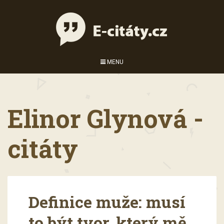
MENU
Elinor Glynová -
citáty
Definice muže: musí
to být tvor, který mě