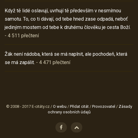
Když tě lidé oslavují, uvrhují tě především v nesmírnou
samotu. To, co ti dávají, od tebe hned zase odpadá, neboť
jediným mostem od tebe k druhému člověku je cesta Boží.
- 4 511 přečtení
Žák není nádoba, která se má naplnit, ale pochodeň, která
se má zapálit.
- 4 471 přečtení
© 2008 - 2017 E-citáty.cz /
O webu
/
Přidat citát
/
Provozovatel
/
Zásady
ochrany osobních údajů