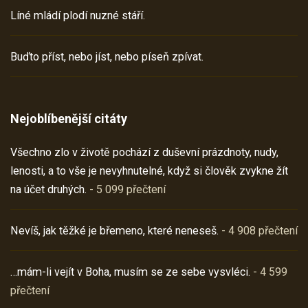
Líné mládí plodí nuzné stáří.
Buďto příst, nebo jíst, nebo píseň zpívat.
Nejoblíbenější citáty
Všechno zlo v životě pochází z duševní prázdnoty, nudy,
lenosti, a to vše je nevyhnutelné, když si člověk zvykne žít
na účet druhých.
- 5 099 přečtení
Nevíš, jak těžké je břemeno, které neneseš.
- 4 908 přečtení
…mám-li vejít v Boha, musím se ze sebe vysvléci.
- 4 599
přečtení