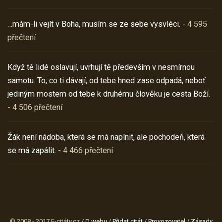
…mám-li vejít v Boha, musím se ze sebe vysvléci.
- 4 595
přečtení
Když tě lidé oslavují, uvrhují tě především v nesmírnou
samotu. To, co ti dávají, od tebe hned zase odpadá, neboť
jediným mostem od tebe k druhému člověku je cesta Boží.
- 4 506 přečtení
Žák není nádoba, která se má naplnit, ale pochodeň, která
se má zapálit.
- 4 466 přečtení
© 2008 - 2017 E-citáty.cz /
O webu
/
Přidat citát
/
Provozovatel
/
Zásady