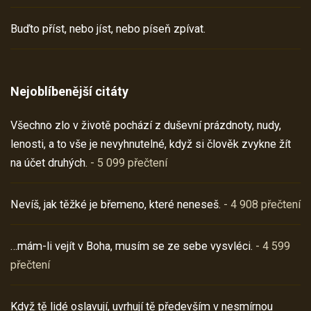
Buďto příst, nebo jíst, nebo píseň zpívat.
Nejoblíbenější citáty
Všechno zlo v životě pochází z duševní prázdnoty, nudy,
lenosti, a to vše je nevyhnutelné, když si člověk zvykne žít
na účet druhých.
- 5 099 přečtení
Nevíš, jak těžké je břemeno, které neneseš.
- 4 908 přečtení
…mám-li vejít v Boha, musím se ze sebe vysvléci.
- 4 599
přečtení
Když tě lidé oslavují, uvrhují tě především v nesmírnou