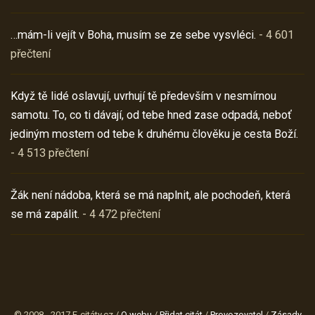
…mám-li vejít v Boha, musím se ze sebe vysvléci.
- 4 601
přečtení
Když tě lidé oslavují, uvrhují tě především v nesmírnou
samotu. To, co ti dávají, od tebe hned zase odpadá, neboť
jediným mostem od tebe k druhému člověku je cesta Boží.
- 4 513 přečtení
Žák není nádoba, která se má naplnit, ale pochodeň, která
se má zapálit.
- 4 472 přečtení
© 2008 - 2017 E-citáty.cz /
O webu
/
Přidat citát
/
Provozovatel
/
Zásady