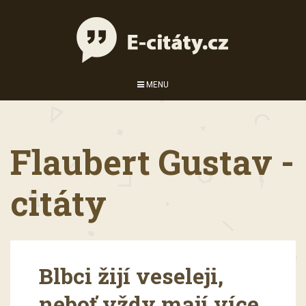
MENU
Flaubert Gustav -
citáty
Blbci žijí veseleji,
neboť vždy mají více