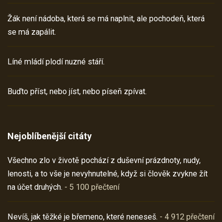
Žák není nádoba, která se má naplnit, ale pochodeň, která
se má zapálit.
Líné mládí plodí nuzné stáří.
Buďto příst, nebo jíst, nebo píseň zpívat.
Nejoblíbenější citáty
Všechno zlo v životě pochází z duševní prázdnoty, nudy,
lenosti, a to vše je nevyhnutelné, když si člověk zvykne žít
na účet druhých.
- 5 100 přečtení
Nevíš, jak těžké je břemeno, které neneseš.
- 4 912 přečtení