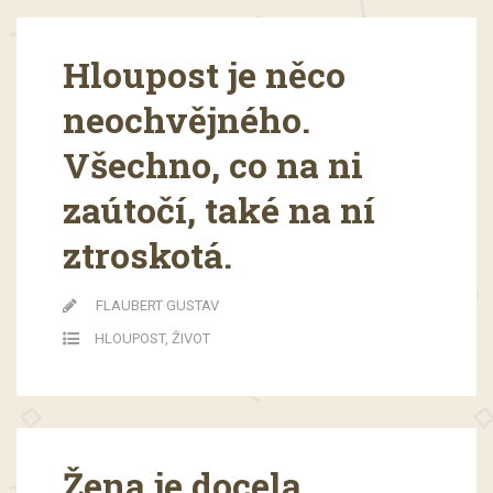
Hloupost je něco
neochvějného.
Všechno, co na ni
zaútočí, také na ní
ztroskotá.
FLAUBERT GUSTAV
HLOUPOST
,
ŽIVOT
Žena je docela