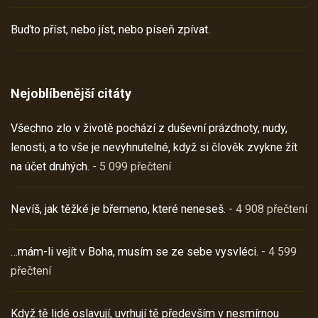
Buďto příst, nebo jíst, nebo píseň zpívat.
Nejoblíbenější citáty
Všechno zlo v životě pochází z duševní prázdnoty, nudy,
lenosti, a to vše je nevyhnutelné, když si člověk zvykne žít
na účet druhých.
- 5 099 přečtení
Nevíš, jak těžké je břemeno, které neneseš.
- 4 908 přečtení
…mám-li vejít v Boha, musím se ze sebe vysvléci.
- 4 599
přečtení
Když tě lidé oslavují, uvrhují tě především v nesmírnou