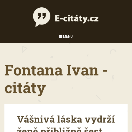
MENU
Fontana Ivan -
citáty
Vášnivá láska vydrží
ženě přibližně šest