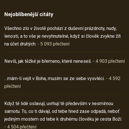
Nejoblíbenější citáty
Všechno zlo v životě pochází z duševní prázdnoty, nudy,
lenosti, a to vše je nevyhnutelné, když si člověk zvykne žít
na účet druhých.
- 5 093 přečtení
Nevíš, jak těžké je břemeno, které neneseš.
- 4 903 přečtení
…mám-li vejít v Boha, musím se ze sebe vysvléci.
- 4 592
přečtení
Když tě lidé oslavují, uvrhují tě především v nesmírnou
samotu. To, co ti dávají, od tebe hned zase odpadá, neboť
jediným mostem od tebe k druhému člověku je cesta Boží.
- 4 504 přečtení