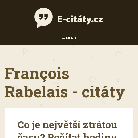
MENU
François
Rabelais - citáty
Co je největší ztrátou
času? Počítat hodiny.