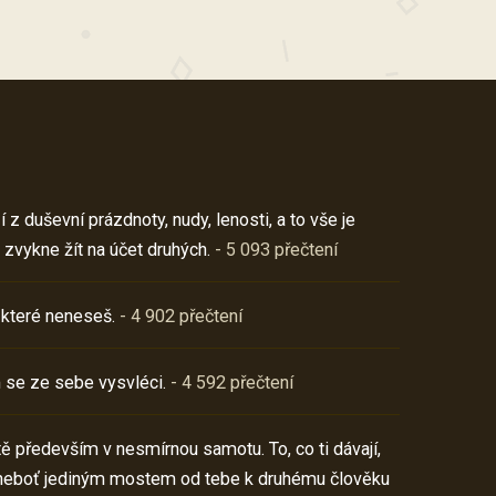
z duševní prázdnoty, nudy, lenosti, a to vše je
 zvykne žít na účet druhých.
- 5 093 přečtení
 které neneseš.
- 4 902 přečtení
 se ze sebe vysvléci.
- 4 592 přečtení
í tě především v nesmírnou samotu. To, co ti dávají,
neboť jediným mostem od tebe k druhému člověku