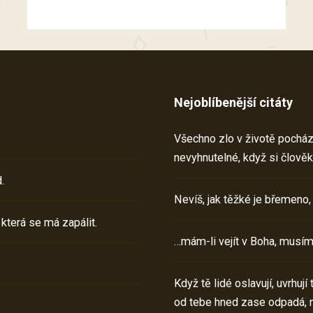
Nejoblíbenější citáty
Všechno zlo v životě pochází 
nevyhnutelné, když si člověk
.
Nevíš, jak těžké je břemeno,
 která se má zapálit.
…mám-li vejít v Boha, musím
Když tě lidé oslavují, uvrhuj
od tebe hned zase odpadá, 