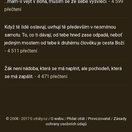
…mám-li vejít v Boha, musím se ze sebe vysvléci.
- 4 599
přečtení
Když tě lidé oslavují, uvrhují tě především v nesmírnou
samotu. To, co ti dávají, od tebe hned zase odpadá, neboť
jediným mostem od tebe k druhému člověku je cesta Boží.
- 4 511 přečtení
Žák není nádoba, která se má naplnit, ale pochodeň, která
se má zapálit.
- 4 471 přečtení
© 2008 - 2017 E-citáty.cz /
O webu
/
Přidat citát
/
Provozovatel
/
Zásady
ochrany osobních údajů