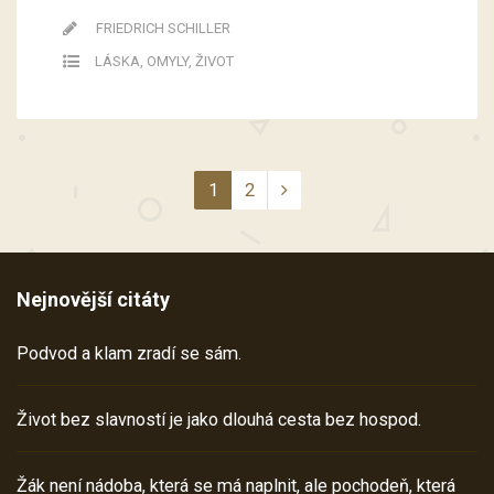
FRIEDRICH SCHILLER
LÁSKA
,
OMYLY
,
ŽIVOT
1
2
Nejnovější citáty
Podvod a klam zradí se sám.
Život bez slavností je jako dlouhá cesta bez hospod.
Žák není nádoba, která se má naplnit, ale pochodeň, která