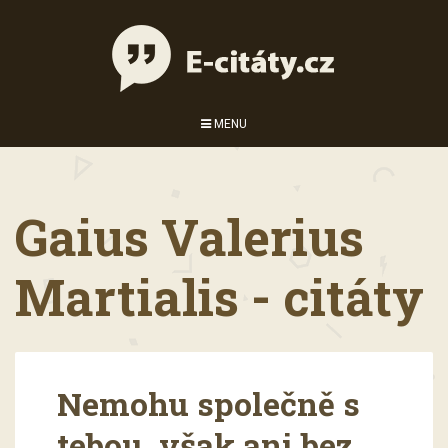
MENU
Gaius Valerius
Martialis - citáty
Nemohu společně s
tebou, však ani bez