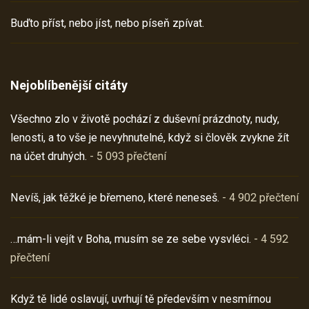
Buďto příst, nebo jíst, nebo píseň zpívat.
Nejoblíbenější citáty
Všechno zlo v životě pochází z duševní prázdnoty, nudy,
lenosti, a to vše je nevyhnutelné, když si člověk zvykne žít
na účet druhých.
- 5 093 přečtení
Nevíš, jak těžké je břemeno, které neneseš.
- 4 902 přečtení
…mám-li vejít v Boha, musím se ze sebe vysvléci.
- 4 592
přečtení
Když tě lidé oslavují, uvrhují tě především v nesmírnou